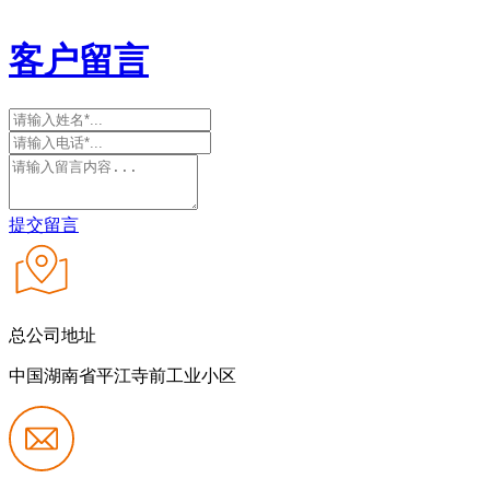
客户留言
提交留言
总公司地址
中国湖南省平江寺前工业小区