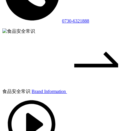
0730-6321888
食品安全常识
Brand Information