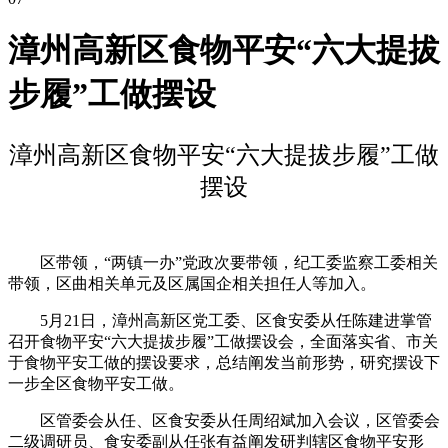
漳州高新区食物平安“六大提拔
步履”工做摆设
漳州高新区食物平安“六大提拔步履”工做
摆设
区带领，“两镇一办”党政次要带领，纪工委监察工委相关
带领，区曲相关单元及区属国企相关担任人等加入。
5月21日，漳州高新区党工委、区食安委从任陈建进掌管
召开食物平安“六大提拔步履”工做摆设会，全面落实省、市关
于食物平安工做的摆设要求，总结阐发当前形势，研究摆设下
一步全区食物平安工做。
区管委会从任、区食安委从任周绍斌加入会议，区管委会
二级调研员、食安委副从任张有益阐发研判辖区食物平安形