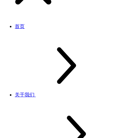
首页
关于我们