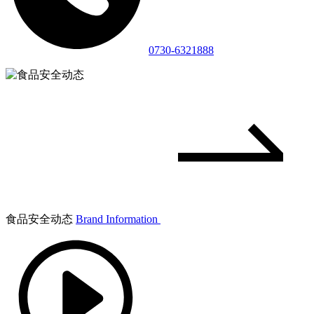
0730-6321888
食品安全动态
Brand Information