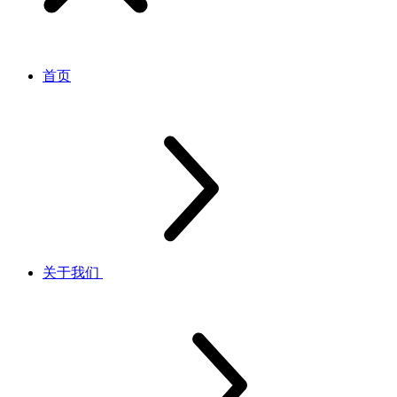
首页
关于我们