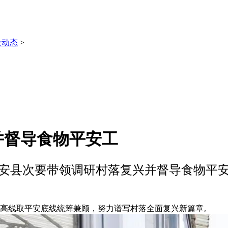
全动态
>
并督导食物平安工
安县次要带领调研村落复兴并督导食物平
高线取平安底线统筹兼顾，努力谱写村落全面复兴新篇章。