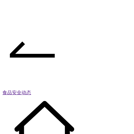
食品安全动态