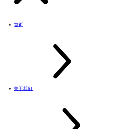
首页
关于我们