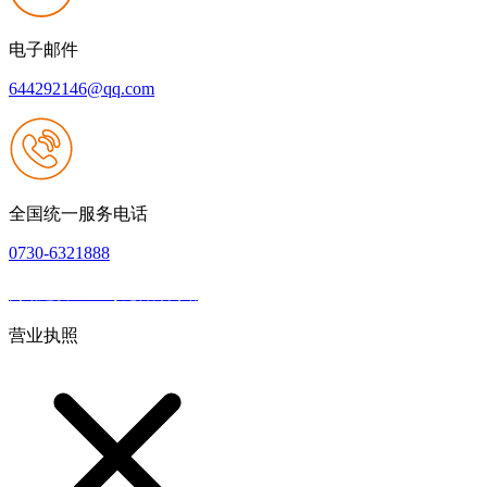
电子邮件
644292146@qq.com
全国统一服务电话
0730-6321888
网站建设：Z6.尊龙官方网站
|
网站地图
本网站支持IPV6
营业执照