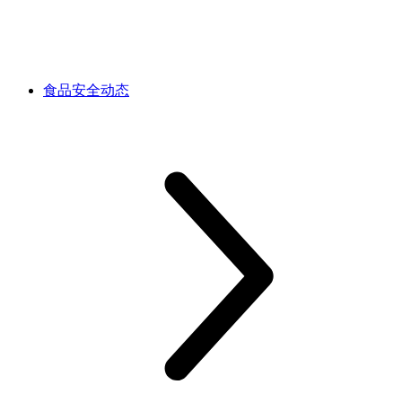
食品安全动态