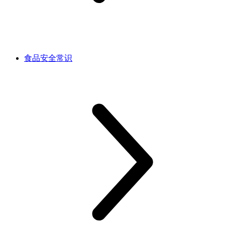
食品安全常识