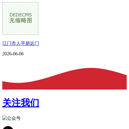
江门市人平易近门
2026-06-06
关注我们