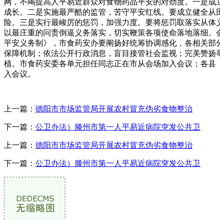
网，不竭提高人平易近群众对食物药品平安的对劲度。一是成
成长。二是实施最严酷的监管，苦守平安红线。要成立健全从
险。三是实行最峻厉的惩罚，加强力度。要将惩罚取落实从体
以最庄重的问责倒逼义务落实，切实鞭策各项使命落地落细。
平安义务制》，市食药安办要阐扬好统筹协调感化，各相关部
保障机制；依法公开行政消息，盲目接管社会监视；完美赞扬
植。市食药安委各单元担任同志正在市从会场加入会议；各县
入会议。
上一篇：
德阳市市场监管局开展农村冒充伪劣食物整治
下一篇：
公卫办法）滕州市第一人平易近病院突发公共卫
上一篇：
德阳市市场监管局开展农村冒充伪劣食物整治
下一篇：
公卫办法）滕州市第一人平易近病院突发公共卫