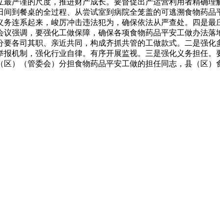
立最严谨的尺度，推进财产成长。要督促出产运营利用者精确理
田间到餐桌的全过程、从尝试室到病院全笼盖的可逃溯食物药品
义务连系起来，峻厉冲击违法犯为，确保依法从严查处。四是最
会议强调，要强化工做保障，确保各项食物药品平安工做办法落
分要各司其职、亲近共同，构成齐抓共管的工做款式。二是强化
举报机制，强化行业自律。有序开展监视。三是强化义务担任。
（区）（管委会）分担食物药品平安工做的担任同志，县（区）