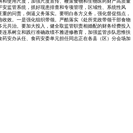
解和使用尺度，加强尺度宣传、鞭策食物和生物医药财产高质量
平安监管系统，抓好现患排查和专项管理，区域性、系统性风
庄重的问责，倒逼义务落实。要明白各方义务，强化督促指点，
地收效。一是强化组织带领。严酷落实《处所党政带领干部食物
多元共治。要加大投入，健全取监管职责相婚配的财务经费投入
要连系树立和践行准确政绩不雅进修教育，加强监管步队思惟扶
食药安办从任、食药安委单元担任同志正在各县（区）分会场加