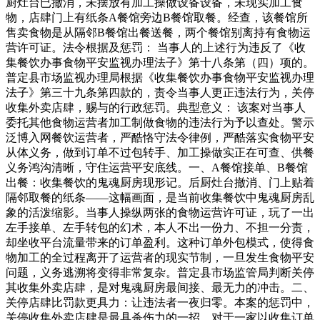
厨灶台已撤消，未摆放有加工操做设备设备，未现实加工食
物，店肆门上有纸条A餐馆旁边B餐馆取餐。经查，该餐馆所
售卖食物是从隔邻B餐馆出餐送餐，两个餐馆别离持有食物运
营许可证。法令根据及惩罚： 当事人的上述行为违反了《收
集餐饮办事食物平安监视办理法子》第十八条第（四）项的。
普定县市场监视办理局根据《收集餐饮办事食物平安监视办理
法子》第三十九条第四款的，责令当事人更正违法行为，关停
收集外卖店肆，赐与的行政惩罚。典型意义： 该案对当事人
委托其他食物运营者加工制做食物的违法行为予以查处。警示
泛博入网餐饮运营者，严酷恪守法令律例，严酷落实食物平安
从体义务，做到订单不过包转手、加工操做实正在可查、供餐
义务鸿沟清晰，守住运营平安底线。一、A餐馆接单、B餐馆
出餐：收集餐饮的鬼魂厨房现形记。后厨灶台撤消、门上贴着
隔邻取餐的纸条——这幅画面，是当前收集餐饮中鬼魂厨房乱
象的活泼缩影。当事人操纵两张的食物运营许可证，玩了一出
左手接单、左手转包的幻术，本人不出一份力、不担一分责，
却坐收平台流量带来的订单盈利。这种订单外包模式，使得食
物加工的全过程离开了运营者的现实节制，一旦发生食物平安
问题，义务逃溯将变得非常复杂。普定县市场监管局判断关停
其收集外卖店肆，是对鬼魂厨房最间接、最无力的冲击。二、
关停店肆比罚款更具力：让违法者一夜归零。本案的惩罚中，
关停收集外卖店肆是最具杀伤力的一招。对于一家以收集订单