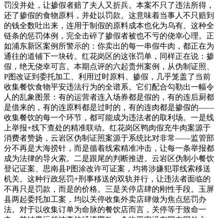
罚没并处，让掺假者赔了夫人又折兵。本案不只了违法所得，
还了掺假的食物原料，并处以罚款。这意味着当事人不只赔到
的钱全数吐出来，连用于制假的原料成本也化为乌有。这种全
链条的惩罚体例，完全击碎了掺假者被也不亏的侥幸心理。正
如浦东新区案例所警示的：你卖出的每一串假牛肉，都正在为
通往的道铺下一块砖。红花岗区的这张罚单，同样正在说：掺
假，绝无侥幸可言。本期点评的六起贵州案例，从伪制证照、
P图改证到委托加工、利用过时原料、掺假，几乎笼盖了当前
收集餐饮食物平安违法行为的全谱系。它们配合勾勒出一幅令
人的乱象图景：有的运营者连入场券都是假的，有的连后厨都
是借来的，有的连原料都是过时的，有的连肉都是掺假的——
收集餐饮的每一个环节，都可能成为违法者的取利场。一是线
上举报+线下查处的精准联动。红花岗区鸭肉假充牛肉案源于
消费者赞扬，云岩区伪制证照案源于系统比对非常——监管部
分不再是大海捞针，而是循着线索精准冲击，让每一条举报都
成为法律的导火索。二是跟尾的判断推进。云岩区伪制小餐饮
登记证案、思南县P图涂改许可证案，均将涉嫌犯罪线索移送
机关。这种行政惩罚+刑事移送的双轨并行，让违法者面临的
不再只是罚款，而是的价格。三是关停店肆的刚性手段。玉屏
县两起委托加工案，均以关停收集外卖店肆做为焦点惩罚办
法。对于以收集订单为命脉的餐饮店而言，关停等于致命一