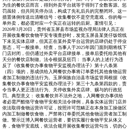
为生的餐饮店而言，得到外卖平台就等于得到了全数客源。惩
罚虽轻，但共同关停办法，构成了先礼后兵的完整闭环。这一
措置体例传送出清晰信号：收集餐饮不是空壳逛戏，你的每一
单外卖，都必需对应一个实正在运转的后厨。案情引见：
2026年3月20日，贵州省玉屏县市场监视办理局法律人员正在
开展收集餐饮食物平安专项查抄时，发觉玉屏县某煲仔饭馆线
下未见实体店肆，但其正在某外卖平台运营的店肆仍处于停业
形态，可一般接单。经查，当事人于2025年因门面到期将线下
门店封闭，但仍通过外卖平台店肆接单，接单后委托给其他有
天分的餐饮店制做。法令根据及惩罚： 当事人的上述行为违
反了《收集餐饮办事食物平安监视办理法子》第十八条第
（四）项的，形成供给入网餐饮办事将订单委托其他食物运营
者加工制做的违法行为。玉屏侗族自治县市场监管局根据《收
集餐饮办事食物平安监视办理法子》第三十九条第四款的，责
令当事人更正违法行为、关停收集外卖店肆、赐与的行政惩
罚。典型意义： 收集餐饮并不法外之地，入网餐饮办事供给
者必需严酷恪守食物平安相关法令律例，具备实体运营门店并
依法取得食物运营许可证，按照许可范畴正在本身加工操做区
内加工制做餐饮食物，严禁将订单委托其他食物运营者加工制
做。警示泛博入网餐饮运营者，要切实履行食物平安从体义
务，食物平安底线，依法合规开展收集餐饮运营勾当，切勿心