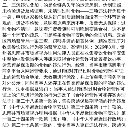
二、三沉违法叠加，的是全链条失守的运营黑洞。伪制证照、
未检验进货及格证明、未清理过时食物——三项违法行为集于
一身，申明这家餐饮店从进门到后厨到台面没有一个环节是合
规的。进货不检验，意味着原料来历不明、质量无从保障；过
时食物不清理，意味着消费者随时可能吃到变质食材。这不是
某一个环节的疏忽，而是整条食物平安防地的全面坍塌。云岩
区市场监管局一案三查、罚移并进的措置体例，精准表现了对
收集餐饮违法行为零的监管立场。案情引见： 2026年3月，贵
州省思南县市场监视办理局法律人员正在收集餐饮食物平安集
中整治中发觉当事人涉嫌未取得食物运营许可处置餐饮办事、
运营跨越保质期的食物的违法行为。经查，当事报酬满脚电子
商务平台入网运营要求，通过P图对其已过时食物运营许可证
上的运营场合地址、无效期进行涂改，并上传至电子商务平台
对外公示，同时当事人还存正在售卖跨越保质期的啤酒的违法
行为。法令根据及惩罚： 当事人通过P图对过时食物运营许可
证上的消息进行涂改的行为违反了《食物运营许可和存案办理
法子》第二十八条第一款的，售卖跨越保质期啤酒的行为违反
了《中华人平易近国食物平安法》第三十四条第（十）项的。
思南县市场监视办理局根据《中华人平易近国食物平安法》第
一百二十四条第一款第（五）项、《中华人平易近国行政惩罚
法》第二十七条第一款的，责令当事人更正违法行为、跨越保