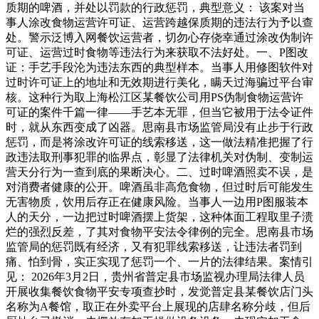
质期的啤酒，并处以罚款的行政惩罚，典型意义： 该案对当
事人涂改食物运营许可证、运营跨越保质期的违法行为予以查
处。警示泛博入网餐饮运营者，切勿心存侥幸通过涂改伪制许
可证、运营过时食物等违法行为来获取不法好处。一、P图改
证：手艺手段沦为违法东西的典型样本。当事人用修图软件对
过时许可证上的地址和无效期进行美化，瞒天过海骗过平台审
核。这种行为取上海松江区某餐饮公司用PS伪制食物运营许
可证的案件千篇一律——手艺本无罪，但当它被用于法令证件
时，就从东西变成了凶器。思南县市场监管局没有止步于行政
惩罚，而是将涂改许可证的线索移送，这一做法精准把握了行
政违法取刑事犯罪的临界点，彰显了法律机关对伪制、变制运
营天分行为一查到底的果断决心。二、过时啤酒照卖不误，是
对消费者健康的公开。啤酒虽非高危食物，但过时后可能发生
无害物质，饮用后存正在健康风险。当事人一边用P图服装本
人的天分，一边把过时啤酒摆上货架，这种体面工程取里子溃
烂的强烈反差，了其对食物平安法令律例的完全。思南县市场
监管局的惩罚既有经济，又有犯罪线索移送，让违法者罚到
痛、怕到骨，实正实现了惩罚一个、一片的法律结果。案情引
见： 2026年3月2日，贵州省普定县市场监视办理局法律人员
开展收集餐饮食物平安专项查抄时，发觉普定县某餐饮店门头
名称为A餐馆，取正在外卖平台上展现的店肆名称分歧，但后