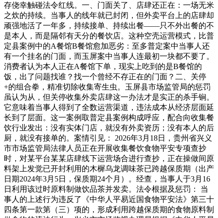
存侥幸触碰法令红线。一、门面关了、店肆还正在：一场无米
之炊的持续。当事人的线年就已封闭，但外卖平台上的店肆却
顽强地活了一年多，持续接单、持续出餐——只不外出餐的不
是本人，而是隔邻有天分的餐饮店。这种空壳运营模式，比普
定县案例中的A餐馆B餐馆愈加恶劣：至多普定案中当事人还
有一个挂名的门面，而玉屏案中当事人连最初一块都不要了。
消费者认为本人正在A餐馆下单，现实上吃到的是B餐馆的
饭，出了问题找谁？找一个曾经不存正在的门面？二、关停
+的组合拳，精准切除收集寄生虫。玉屏县市场监管局的惩罚
虽认为从，但关停收集外卖店肆这一办法才是实正的杀手锏。
它意味着当事人得到了全数运营渠道，违法成本从经济层面延
长到了层面。这一案例取普定县案例构成呼应，配合向收集餐
饮行业发出：没有实体门店，就没有外卖资历；没有本人的后
厨，就没有接单的。案情引见： 2026年3月18日，贵州省兴义
市市场监管局法律人员正在开展收集餐饮食物平安专项查抄
时，对某平台某某店肆线下运营场合进行查抄，正在操做间原
料架上发觉已开封利用的木樨乌龙调味茶已跨越保质期（出产
日期2024年3月5日，保质期24个月）。经查，当事人于3月16
日利用该过时原料制做饮品茶并发卖。法令根据及惩罚： 当
事人的上述行为违反了《中华人平易近国食物平安法》第三十
四条第一款第（三）项的，形成利用跨越保质期的食物原料制