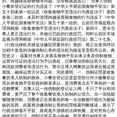
封、跨越保质期食物等问题。法令根据及惩罚： 当事人伪制
小餐饮登记证的行为违反了《中华人平易近国食物平安法》第
五十四条第一款以及《收集食物平安违法行为查处法子》第四
条第二款的，未及时清理跨越保质期食物的行为违反了《中华
人平易近国食物平安法》第五十第一款的。云岩区市场监视办
理局根据《收集食物平安违法行为查处法子》第四十，责令当
事人更正违法行为，并做出罚款的行政惩罚。同时云岩区市场
监视办理局根据《中华人平易近国行政惩罚法》第二十七条、
《行政法律机关移送涉嫌犯罪案件的》第的，将正在查询拜访
过程中发觉的涉嫌伪制公章的违法犯为移送至贵阳市云岩。典
型意义： 该案对当事人未落实食物平安从体义务及伪制食物
运营许可证的违法行为予以查处，沉拳整治伪制运营天分、虚
构消息消费者等违法行为。警示泛博入网餐饮运营者合规运营
底线，确保运营天分实正在、消息通明。一、伪制证照是收集
餐饮准入轨制的致命。小餐饮登记证是监管部分对小微餐饮运
营从体食物平安前提的根基承认，是消费者点击下单前的一道
信赖樊篱。当事人以一张伪制的登记证入网，不只了平台和消
费者，更严沉了整个收集餐饮准入轨制的公信力。当一张纸能
够随便伪制，消费者正在屏幕前的每一次信赖都可能沦为被操
纵的东西。此案将涉嫌伪制公章的犯罪线索判断移送，展示了
行政法律毫不手软、跟尾毫不游移的法律铁腕，是对所有心存
侥幸者的沉沉：伪制证照不是小伶俐，而是通往的快车道。