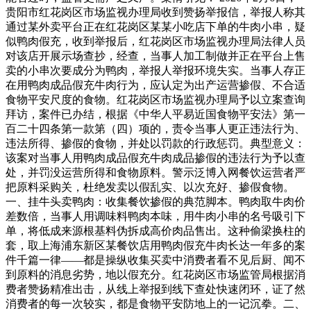
贵阳市红花岗区市场监视办理局收到赞扬举报信，举报人称其
通过某外卖平台正在红花岗区某某小吃店下单的牛肉小串，疑
似鸭肉假充，收到举报后，红花岗区市场监视办理局法律人员
对该店开展示场查抄，经查，当事人加工制做并正在平台上售
卖的小串次要成分为鸭肉，举报人举报环境失实。当事人存正
在用鸭肉成品假充牛肉行为，应认定为出产运营掺假、不合适
食物平安尺度的食物。红花岗区市场监视办理局予以立案查询
拜访，案件已办结，根据《中华人平易近国食物平安法》第一
百二十四条第一款第（四）项的，责令当事人更正违法行为、
违法所得、掺假的食物，并处以罚款的行政惩罚。典型意义：
该案对当事人用鸭肉成品假充牛肉成品掺假的违法行为予以查
处，并罚没运营所得和食物原料。警示泛博入网餐饮运营者严
把原料采购关，杜绝发卖以假乱实、以次充好、掺假食物。
一、挂牛头卖鸭肉：收集餐饮掺假的典范脚本。鸭肉取牛肉价
差数倍，当事人用调味料鸭肉本味，用牛肉小串的名号吸引下
单，将低成来源根基料伪拆成高价肉品售出。这种偷梁换柱的
套，取上海浦东新区某餐饮店用鸭肉假充牛肉长达一年多的案
件千篇一律——都是操纵收集买卖中消费者看不见后厨、闻不
到原料的消息劣势，地以假充分。红花岗区市场监管局根据消
费者赞扬精准出击，从线上举报到线下查处快速闭环，证了然
消费者的每一次较实，都是食物平安防地上的一记沉拳。二、