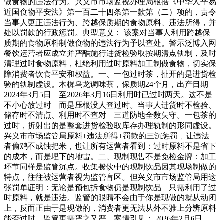
做食物的违法行为。兴义市市场监视办理局根据《中华人平易
近国食物平安法》第一百二十四条第一款第（二）项的，责令
当事人更正违法行为、跨越保质期的食物原料、违法所得，并
处以罚款的行政惩罚。典型意义： 该案对当事人利用跨越保
质期的食物原料制做食物的违法行为予以查处。警示泛博入网
餐饮运营者应成立并严酷施行进货检验取按期清点轨制，及时
清理过时食物原料，杜绝利用过时原料加工制做食物，切实保
障消费者饮食平安和权益。一、一包过时茶，扯开的是进货检
验的轨制虚设。木樨乌龙调味茶，保质期24个月，出产日期
2024年3月5日，至2026年3月16日利用时已过时两天。这不是
不小心放过时，而是压根没人查过时。当事人进货时不检验、
储存时不清点、利用时不查对，三道防地全数失守。一包茶的
过时，折射出的是整套进货检验取库存办理轨制的形同虚设。
兴义市市场监管局原料+违法所得+罚款的三沉惩罚，让违法
者偷鸡不成蚀把米，也让所有运营者看到：过时原料不是省下
的成本，而是埋下的地雷。二、现制现售不是免检金牌：加工
环节同样是监管沉点。收集餐饮中的现制饮品因其现场制做的
特点，往往被运营者视为监管盲区。但兴义市市场监管局用这
张罚单证明：无论是预包拆食物仍是现制饮品，只需利用了过
时原料，就是违法。监管的眼睛不会由于你是现做的就从动闭
上，反而正由于是现做的，消费者更无法从外不雅上分辨原料
能否过时，监管更需严之又严。案情引见： 2026年2月6日，