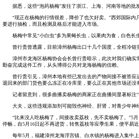
据悉，这些“泡药杨梅”发往了浙江、上海、河南等地的批发
“现正在杨梅的行情很差，降价了也欠好卖。”西郊国际内几
要进行抽检，而且检测及格后才能进入市场。
杨梅中常见“小白虫”多为果蝇长虫，以果肉为食，白色长虫
曾行贵曾透露，目前漳州杨梅出口十几个国度，全程冷链实
漳州市龙海区杨梅协会会长曾行贵暗示，此次对我们确实常
勤奋完成这件工作，从头博得公共对龙海杨梅的信赖。
曾行贵引见，漳州本地有些已发出去的产物间接不被答应进去
退回来的部门货色要么冻正在冷库里，要么正在其他市场还没
记者留意到，很多曲播卖杨梅的商家正在曲播间显著标注“不泡
大夫，这些违规添加剂可能毁伤神经、肝肾，对青少年神经
“比来没人吃杨梅了，间接改卖荔枝，先不卖杨梅了。”5月1
停畅，自5月16日起不再进货，转售荔枝等应季生果，便平易
每年5月，福建漳州龙海浮宫镇、白水镇的杨梅进入集中上市期