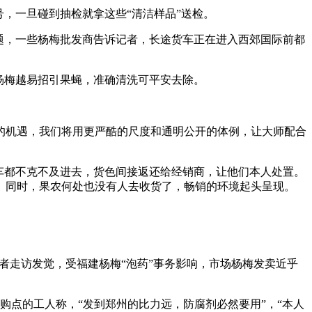
，一旦碰到抽检就拿这些“清洁样品”送检。
题，一些杨梅批发商告诉记者，长途货车正在进入西郊国际前都
杨梅越易招引果蝇，准确清洗可平安去除。
机遇，我们将用更严酷的尺度和通明公开的体例，让大师配合
车都不克不及进去，货色间接返还给经销商，让他们本人处置。
。同时，果农何处也没有人去收货了，畅销的环境起头呈现。
者走访发觉，受福建杨梅“泡药”事务影响，市场杨梅发卖近乎
购点的工人称，“发到郑州的比力远，防腐剂必然要用”，“本人