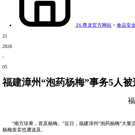
Z6.尊龙官方网站
>
食品安
21
2026
-
05
福建漳州“泡药杨梅”事务5人被
福
“南方珍果，首及杨梅。”近日，福建漳州“泡药杨梅”大量
杨梅发卖也遭波及。