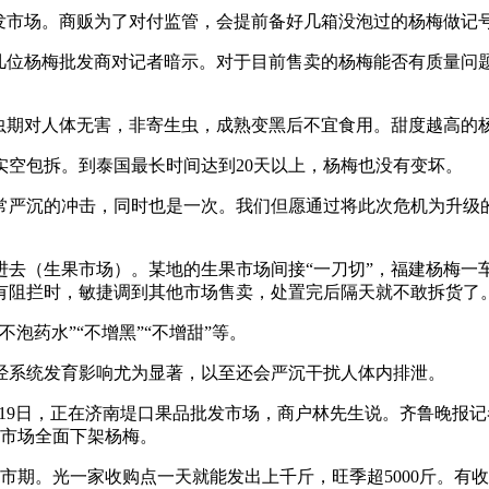
市场。商贩为了对付监管，会提前备好几箱没泡过的杨梅做记号
位杨梅批发商对记者暗示。对于目前售卖的杨梅能否有质量问
期对人体无害，非寄生虫，成熟变黑后不宜食用。甜度越高的
空包拆。到泰国最长时间达到20天以上，杨梅也没有变坏。
严沉的冲击，同时也是一次。我们但愿通过将此次危机为升级的
（生果市场）。某地的生果市场间接“一刀切”，福建杨梅一
有阻拦时，敏捷调到其他市场售卖，处置完后隔天就不敢拆货了
药水”“不增黑”“不增甜”等。
系统发育影响尤为显著，以至还会严沉干扰人体内排泄。
9日，正在济南堤口果品批发市场，商户林先生说。齐鲁晚报记
近市场全面下架杨梅。
。光一家收购点一天就能发出上千斤，旺季超5000斤。有收