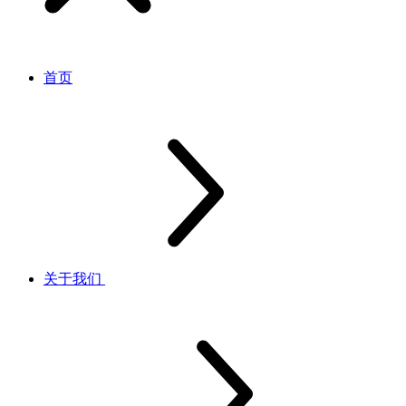
首页
关于我们