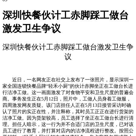
深圳快餐伙计工赤脚踩工做台
激发卫生争议
深圳快餐伙计工赤脚踩工做台激发卫生争
议
近日，一名网友正在社交上发布了一张照片，显示深圳一
家全国连锁快餐品牌“轻禾小厨”的伙计赤脚坐正在工做台长进
行洁净工做。这一画面激发了对食物平安和卫生尺度的普遍会
商。事务发生正在5月12日，照片中，工做人员身着工做服，
四周激发网友质疑。该门店担任人正在5月13日接管采访时确
认了照片的实正在性，并注释称，其时员工正正在进行货架的
洁净工做。因为货架较高，员工选择了坐正在工做台长进行清
理。担任人暗示，这一行为并不合适门店的卫生尺度，已对该
员工进行了教育，并打算对店内的洁净流程进行整改。按照公