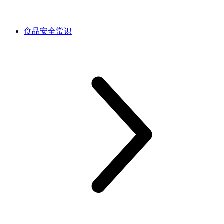
食品安全常识