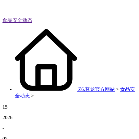
食品安全动态
Z6.尊龙官方网站
>
食品安
全动态
>
15
2026
-
05