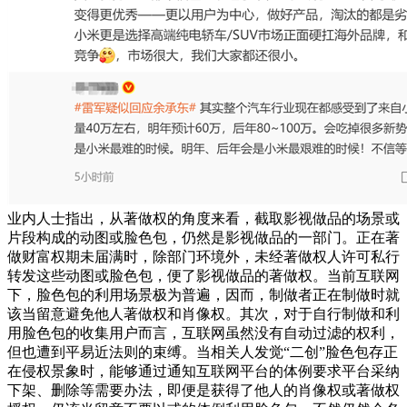
业内人士指出，从著做权的角度来看，截取影视做品的场景或
片段构成的动图或脸色包，仍然是影视做品的一部门。正在著
做财富权期未届满时，除部门环境外，未经著做权人许可私行
转发这些动图或脸色包，便了影视做品的著做权。当前互联网
下，脸色包的利用场景极为普遍，因而，制做者正在制做时就
该当留意避免他人著做权和肖像权。其次，对于自行制做和利
用脸色包的收集用户而言，互联网虽然没有自动过滤的权利，
但也遭到平易近法则的束缚。当相关人发觉“二创”脸色包存正
在侵权景象时，能够通过通知互联网平台的体例要求平台采纳
下架、删除等需要办法，即便是获得了他人的肖像权或著做权