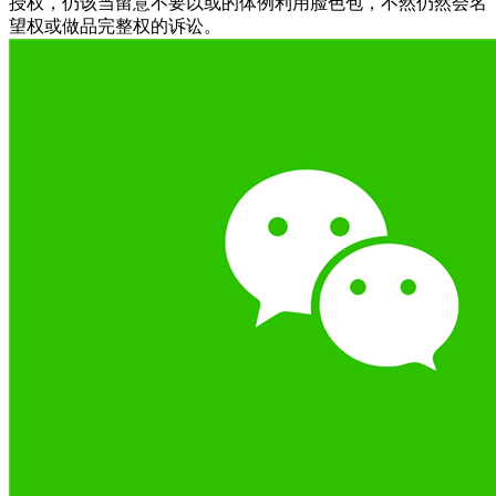
授权，仍该当留意不要以或的体例利用脸色包，不然仍然会名
望权或做品完整权的诉讼。