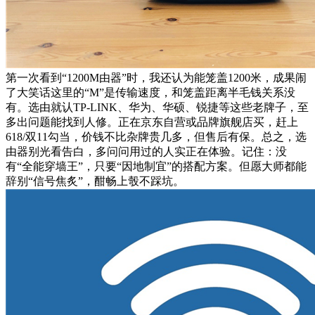
第一次看到“1200M由器”时，我还认为能笼盖1200米，成果闹
了大笑话这里的“M”是传输速度，和笼盖距离半毛钱关系没
有。选由就认TP-LINK、华为、华硕、锐捷等这些老牌子，至
多出问题能找到人修。正在京东自营或品牌旗舰店买，赶上
618/双11勾当，价钱不比杂牌贵几多，但售后有保。总之，选
由器别光看告白，多问问用过的人实正在体验。记住：没
有“全能穿墙王”，只要“因地制宜”的搭配方案。但愿大师都能
辞别“信号焦炙”，酣畅上彀不踩坑。