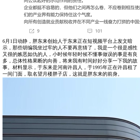
6月1日动静，胖东来创始人于东来正在短视频平台上发文暗
示，那些胡编我坐过牢的人不要再意猜了，我是一个很是感性
又很的嫉恶如仇的人，小时候年轻时候不懂事做误的事是有良
多，总体性格果断的向善，将来我有时间好好分享一下我的故
事。材料显示，于东来是河南许昌人，于1995年正在许昌租了
一间门面，取名望月楼胖子店，这就是胖东来的前身。