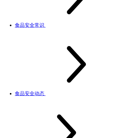
食品安全常识
食品安全动态