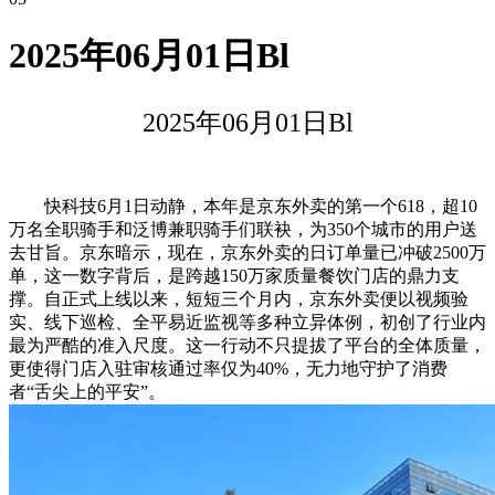
2025年06月01日Bl
2025年06月01日Bl
快科技6月1日动静，本年是京东外卖的第一个618，超10
万名全职骑手和泛博兼职骑手们联袂，为350个城市的用户送
去甘旨。京东暗示，现在，京东外卖的日订单量已冲破2500万
单，这一数字背后，是跨越150万家质量餐饮门店的鼎力支
撑。自正式上线以来，短短三个月内，京东外卖便以视频验
实、线下巡检、全平易近监视等多种立异体例，初创了行业内
最为严酷的准入尺度。这一行动不只提拔了平台的全体质量，
更使得门店入驻审核通过率仅为40%，无力地守护了消费
者“舌尖上的平安”。