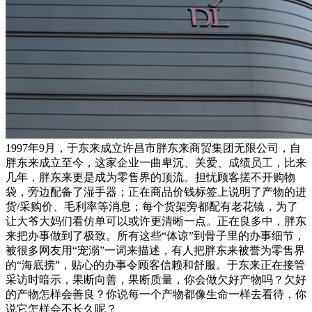
1997年9月，于东来成立许昌市胖东来商贸集团无限公司，自
胖东来成立至今，这家企业一曲卑沉、关爱、成绩员工，比来
几年，胖东来更是成为零售界的顶流。担忧顾客搓不开购物
袋，旁边配备了湿手器；正在商品价钱标签上说明了产物的进
货/采购价、毛利率等消息；每个货架旁都配有老花镜，为了
让大爷大妈们看仿单可以或许更清晰一点。正在良多中，胖东
来把办事做到了极致。所有这些“体谅”到骨子里的办事细节，
被很多网友用“宠溺”一词来描述，有人把胖东来被誉为零售界
的“海底捞”，贴心的办事令顾客信赖和舒服。于东来正在接管
采访时暗示，果断向善，果断质量，你会做欠好产物吗？欠好
的产物怎样会善良？你说每一个产物都像生命一样去看待，你
说它怎样会不长久呢？