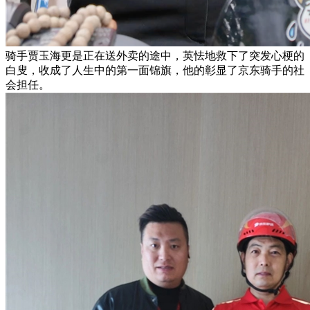
骑手贾玉海更是正在送外卖的途中，英怯地救下了突发心梗的
白叟，收成了人生中的第一面锦旗，他的彰显了京东骑手的社
会担任。