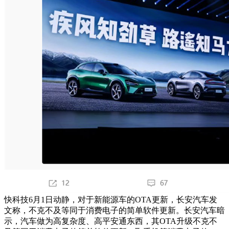
快科技6月1日动静，对于新能源车的OTA更新，长安汽车发
文称，不克不及等同于消费电子的简单软件更新。长安汽车暗
示，汽车做为高复杂度、高平安通东西，其OTA升级不克不