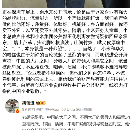
正在深圳车展上，余承东公开暗示，恰是由于这家企业有强大
的品牌能力、流量能力，所以一个产物就能打爆，我们的产物
做的比他还好，质量好、体验好、机能好，各方面都好，你还
卖不外它，以至还卖不外其零头。随后，小米开办人雷军、小
米总裁卢伟冰和小米集团公关部王化别离发微博疑似回应余承
东。“墙上芦苇，头沉脚轻根底浅；山间竹笋，嘴尖皮厚腹中
空。”、“，本身就是一种仰望”。。。。当然了，小米和华为
的粉丝也由于如许的言论掀起了激烈的争持，而胡锡进公开辟
声称，中国的大厂之间，分歧大厂的带领人和高管之间，该当
彼此卑沉，不互相贬低、嘲弄、质疑，不消吵嘴客不雅指导粉
丝团对立。“企业都挺不容易的，但他们之间再怎样卷，不该
卷到彼此利用的言语上去。相信我们的财产界有能力连结住这
个气宇。向所有创培养业贡献税收并正在分歧财产一线努力打
拼的中国企业致敬。”