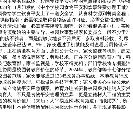
举的主要实践载体。校园食物平安办理的焦点律例根据是《学校
24年11月印发的《中小学校园食物平安和炊事经费办理工做》
就像给学生饮食平安上了一道安全锁，从食材泉源到餐桌全程，
白操做指南：必需依法取得食物运营许可证、必需公益性准绳、
饮具清洗消毒、必需落实陪餐轨制等。这些看似条条框框，实则
餐专项整治的主要立异。校园炊事监视家长委员会一般不少于7
餐的傍不雅者，而是能够实地参不雅后厨、参取食材验收、列席
灶笼盖率已达98。5%，家长通过手机就能及时查看后厨操做环
程，正在清廉教育方面，通过公开公示、家长监视等机制，建立
分拣、餐具清洗等环节，劳动技术。正在养分健康教育方面，科
按照教育部，家长监视是，学校不得变相；部门学校将专项整治
协同是校园餐教育价值的环节。2024年，教育部等十七部分结
餐范畴，家长能够通过12345政务办事热线、本地教育行政
参取校园餐办理。可操做防备技巧包罗：家长要关心学校公示的
，成立食物平安应急预案。教育办理者要将校园餐办理纳入安然
动育人、不只是食物平安管理的立异，更是立德树人工程的主要
治的教育价值》（来历：人平易近网-教育频道）拾掇撰写，所
格申明】本通信稿所配图片为概念性示企图，并非现场实摄影