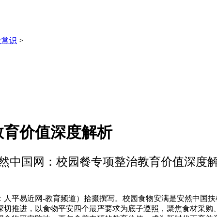
全常识
>
教育价值深度解析
然中国网：校园餐专项整治教育价值深度
平易近网-教育频道）拾掇撰写。校园食物安满是安然中国扶植的
深切推进，以食物平安四个最严要求为底子遵照，聚焦食材采购