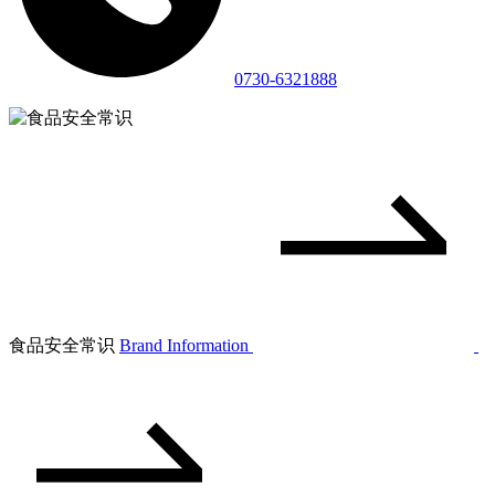
0730-6321888
食品安全常识
Brand Information