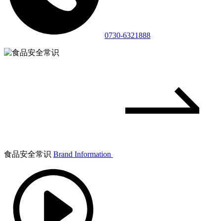
0730-6321888
食品安全常识
Brand Information