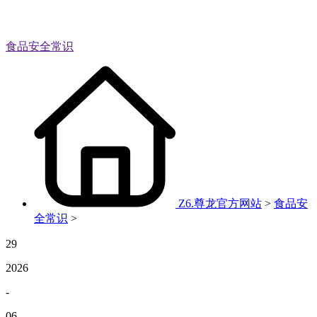
食品安全常识
Z6.尊龙官方网站
>
食品安
全常识
>
29
2026
-
06