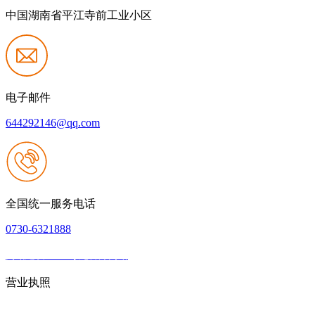
中国湖南省平江寺前工业小区
电子邮件
644292146@qq.com
全国统一服务电话
0730-6321888
网站建设：Z6.尊龙官方网站
|
网站地图
本网站支持IPV6
营业执照