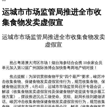
运城市市场监管局推进全市收
集食物发卖虚假宣
运城市市场监管局推进全市收集食物发卖
虚假宣
抢占粤港澳大湾区市场！烟台海参结合会携 10余家会员
单元加入第12届广州国际渔博会加快鲁粤两地产销对接！
焦点提醒：为深切贯彻食物平安“四个最严”要求，峻厉冲
击收集食物、保健食物发卖虚假宣传行为，规范收集食物、保
健食物运营次序，6月4日，运城市市场监管局召开专题会议，
解读《收集食物发卖虚假宣传及保健食物护老提拔专项步履工
做方案》，摆设推进沉点工做使命。党组、副局长徐刘建做讲
话。峻厉冲击收集食物保健食物发卖虚假宣传行为，规范收集
食物、运城市市场监管局召开专题会议，解读《收集食物发卖