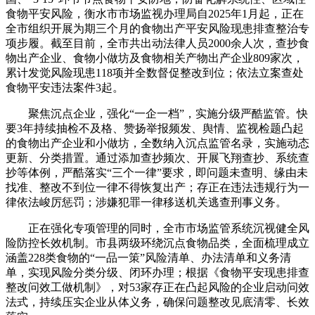
食物平安风险，衡水市市场监视办理局自2025年1月起，正在
全市组织开展为期三个月的食物出产平安风险现患排查整治专
项步履。截至目前，全市共出动法律人员2000余人次，查抄食
物出产企业、食物小做坊及食物相关产物出产企业809家次，
累计发觉风险现患118项并全数督促整改到位；依法立案查处
食物平安违法案件3起。
聚焦沉点企业，强化“一企一档”，实施分级严酷监管。快
要3年持续抽检不及格、赞扬举报频发、舆情、监视检题凸起
的食物出产企业和小做坊，全数纳入沉点监管名录，实施动态
更新、分类措置。通过添加查抄频次、开展飞翔查抄、系统查
抄等体例，严酷落实“三个一律”要求，即问题未查明、缘由未
找准、整改不到位一律不得恢复出产；存正在违法违规行为一
律依法峻厉惩罚；涉嫌犯罪一律移送机关逃查刑事义务。
正在强化专项管理的同时，全市市场监管系统沉视健全风
险防控长效机制。市县两级环绕沉点食物品类，全面梳理成立
涵盖228类食物的“一品一策”风险清单、办法清单和义务清
单，实现风险分类分级、闭环办理；根据《食物平安现患排查
整改问效工做机制》，对53家存正在凸起风险的企业启动问效
法式，持续压实企业从体义务，确保问题整改见底清零、长效