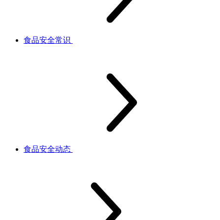
食品安全常识
食品安全动态