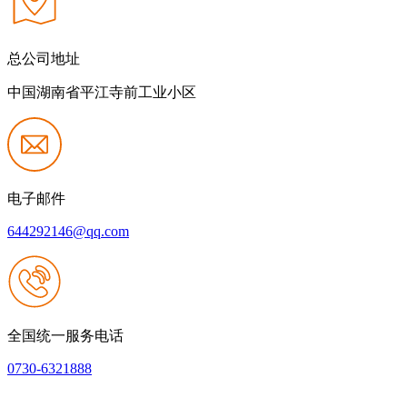
总公司地址
中国湖南省平江寺前工业小区
电子邮件
644292146@qq.com
全国统一服务电话
0730-6321888
网站建设：Z6.尊龙官方网站
|
网站地图
本网站支持IPV6