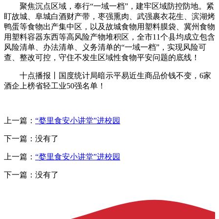
聚焦沉点区域，奉行“一域一档”，建牢区域防控防地。紧
盯故城、阜城白酒财产带，枣强熏肉、武强裹衣花生、滨湖烤
鸭蛋等食物出产集中区，以及故城食物用塑料膜袋、冀州食物
用塑料容器东西等高风险产物堆积区，全市11个县均成立包含
风险清单、办法清单、义务清单的“一域一档”，实现风险可
查、整改可控，守住不发生区域性食物平安问题的底线！
十点播报丨国度统计局暗示平易近生商品价钱不变，6家
酒企上榜省轻工业50强名单！
上一篇：
“婺里食安小讲堂”进校园
下一篇：没有了
上一篇：
“婺里食安小讲堂”进校园
下一篇：没有了