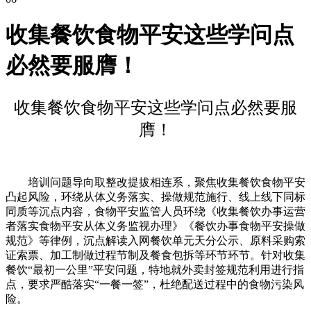
收集餐饮食物平安这些学问点
必然要服膺！
收集餐饮食物平安这些学问点必然要服
膺！
培训问题导向取整改提拔相连系，聚焦收集餐饮食物平安
凸起风险，环绕从体义务落实、操做规范施行、线上线下同标
同质等沉点内容，食物平安监管人员环绕《收集餐饮办事运营
者落实食物平安从体义务监视办理》《餐饮办事食物平安操做
规范》等律例，沉点解读入网餐饮单元天分公示、原料采购索
证索票、加工制做过程节制及餐食包拆等环节环节。针对收集
餐饮“最初一公里”平安问题，特地就外卖封签规范利用进行指
点，要求严酷落实“一餐一签”，杜绝配送过程中的食物污染风
险。