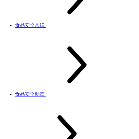
食品安全常识
食品安全动态