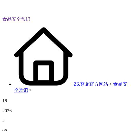
食品安全常识
Z6.尊龙官方网站
>
食品安
全常识
>
18
2026
-
06