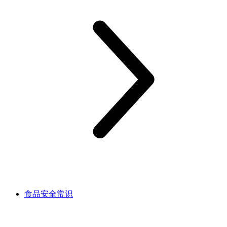
食品安全常识