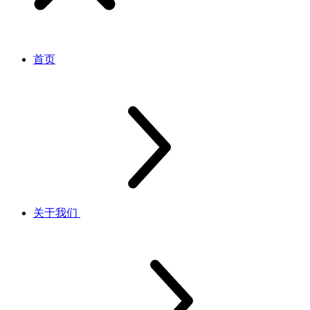
首页
关于我们