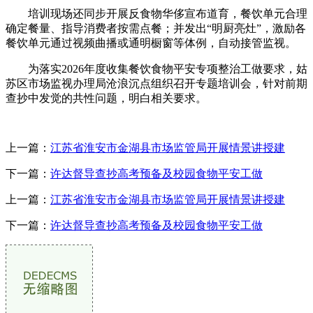
培训现场还同步开展反食物华侈宣布道育，餐饮单元合理
确定餐量、指导消费者按需点餐；并发出“明厨亮灶”，激励各
餐饮单元通过视频曲播或通明橱窗等体例，自动接管监视。
为落实2026年度收集餐饮食物平安专项整治工做要求，姑
苏区市场监视办理局沧浪沉点组织召开专题培训会，针对前期
查抄中发觉的共性问题，明白相关要求。
上一篇：
江苏省淮安市金湖县市场监管局开展情景讲授建
下一篇：
许达督导查抄高考预备及校园食物平安工做
上一篇：
江苏省淮安市金湖县市场监管局开展情景讲授建
下一篇：
许达督导查抄高考预备及校园食物平安工做