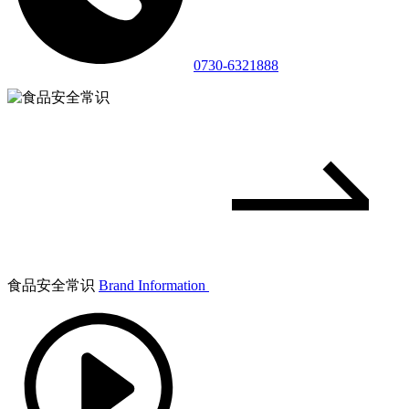
0730-6321888
食品安全常识
Brand Information