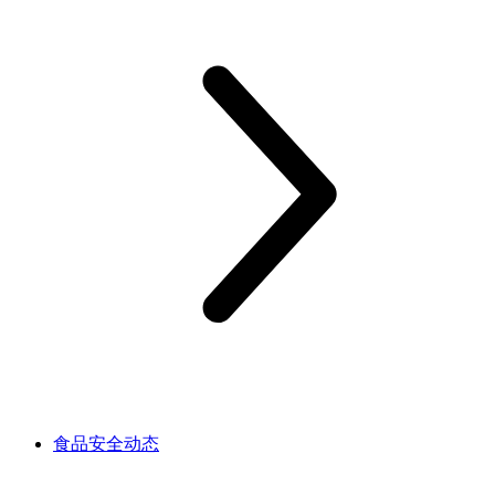
食品安全动态