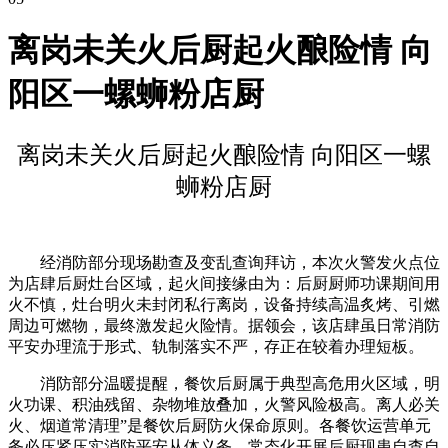
离岗未关火后厨起火酿险情 向
阳区一螺蛳粉店厨
离岗未关火后厨起火酿险情 向阳区一螺
蛳粉店厨
经消防部分现场勘查及变乱查询拜访，本次火警发火点位
为店肆后厨灶台区域，起火间接缘由为：后厨厨师功课期间用
火不慎，灶台明火未封闭私行离岗，设备持续高温炙烤、引燃
周边可燃物，最终激发起火险情。据领会，该店肆虽日常消防
平安办理流于形式、轨制落实不严，存正在较着办理短板。
消防部分温暖提醒，餐饮后厨属于典型高危用火区域，明
火功课、积油残留、杂物堆放叠加，火警风险极高。离人必关
火、烟道常清理”是餐饮后厨防火保命原则。各餐饮运营单元
务必压紧压实消防平安从体义务，常态化开展后厨现患自查自