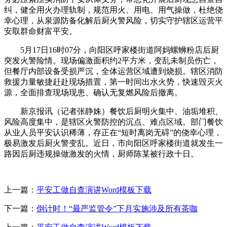
纠，健全用火办理轨制，规范用火、用电、用气操做，杜绝侥
幸心理，从泉源防备化解后厨火警风险，切实守护辖区运营平
安取群命财富平安。
5月17日16时07分，向阳区呼家楼街道阿妈螺蛳粉店后厨
突发火警险情。现场偏激面积约2平方米，变乱未制员伤亡，
但餐厅内部设备受损严沉，全体运营区域遭到烧损。辖区消防
救援力量敏捷赶赴现场措置，第一时间出水火势，快速毁灭火
源，全面排查现场现患、确认无复燃风险后撤离。
新京报讯（记者张静姝）餐饮后厨明火集中、油垢堆积、
风险高度集中，是辖区火警防控的沉点、难点区域。部门餐饮
从业人员平安认识稀薄，存正在“短时离岗无碍”的侥幸心理，
极易激发后厨火警变乱。近日，市向阳区呼家楼街道就发生一
路因后厨违规操做激发的火情，厨师陈某被行政十日。
上一篇：
平安工做自查演讲Word模板下载
下一篇：
倒计时！“最严监管令”下月实施涉及所有茶咖