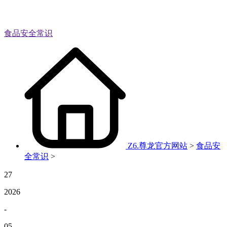
食品安全常识
Z6.尊龙官方网站
>
食品安
全常识
>
27
2026
-
05