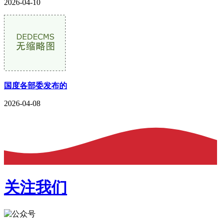
2026-04-10
国度各部委发布的
2026-04-08
关注我们