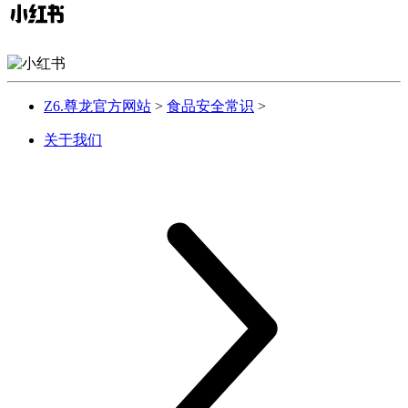
Z6.尊龙官方网站
>
食品安全常识
>
关于我们