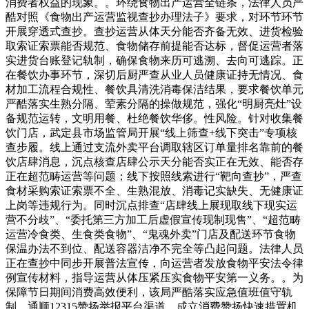
消费者权益的现象。。环绕食物出产运营全链条，法律人员严
酷对照《食物出产运营监视查抄办理法子》要求，对环节环节
开展穿透式查抄。查抄运营从体天分能否齐备无效、进货检验
取索证索票能否规范、食物储存前提能否达标，督促运营者落
实进货台账登记轨制，确保食物来历可逃溯、去向可逃踪。正
在餐饮办事环节，深切后厨严查从业人员健康证持无情况、食
材加工流程合规性、餐饮具清洗消毒保洁结果，要求餐饮单元
严酷落实生熟分隔、荤素分隔的操做规范，强化“明厨亮灶”设
备规范运转，文明用餐、杜绝餐饮华侈。性风险。针对收集餐
饮门店，武定县市场监管局开展“线上筛查+线下突击”专项核
查步履。线上通过支流外卖平台调取辖区订单量排名靠前的餐
饮店肆消息，沉点核查店肆公示天分能否实正在无效、能否存
正在超范畴运营等问题；线下按照线索进行“靶向查抄”，严查
食材采购索证索票不全、生熟混放、消毒记实缺失、无健康证
上岗等违规行为。同时沉点排查“店肆线上展现取线下现实运
营不分歧”、“委托第三方加工后虚假宣传现制现售”、“超范畴
运营冷食类、生食类食物”、“鬼魂外卖”门店及配送环节食物
保温办法不到位、配送容器洁净不完全等凸起问题。法律人员
正在查抄中同步开展普法宣传，向运营者发放食物平安法令律
例宣传材料，指导运营从体压紧压实食物平安第一义务。。为
保障节日期间消费高效便利，该局严酷落实应急值班值守轨
制，通顺12315赞扬举报平台渠道，成立消费赞扬快速措置机