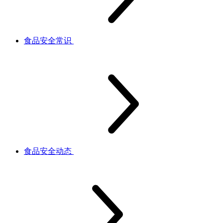
食品安全常识
食品安全动态