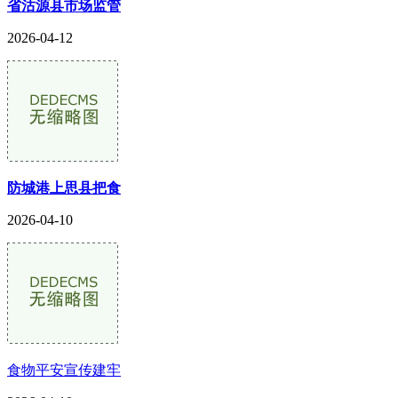
省沽源县市场监管
2026-04-12
防城港上思县把食
2026-04-10
食物平安宣传建牢