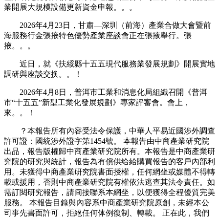
業開展大規模設備更新資金申報。。。
2026年4月23日，甘肅—深圳（前海）產業合做大會暨前
海服務行金張掖特色優勢產業座談會正在張掖舉行。張
掖。。。
近日，就《扶綏縣十五五現代服務業發展規劃》開展實地
調研與座談交换。。！
2026年4月8日，普洱市工業和消息化局組織召開《普洱
市“十五五”新型工業化發展規劃》專家評審會。會上，
來。。！
？本報告所有內容受法令保護，中華人平易近國涉外調查
許可證：國統涉外證字第1454號。 本報告由中商產業研究院
出品，報告版權歸中商產業研究院所有。本報告是中商產業研
究院的研究與統計，報告為有償供给給購買報告的客戶內部利
用。未獲得中商產業研究院書面授權，任何網坐或媒體不得轉
載或援用，否則中商產業研究院有權依法逃查其法令責任。如
需訂閱研究報告，請间接聯系本網坐，以便獲得全程優質完美
服務。 本報告目錄與內容系中商產業研究院原創，未經本公
司事先書面許可，拒絕任何体例復制、轉載。 正在此，我們